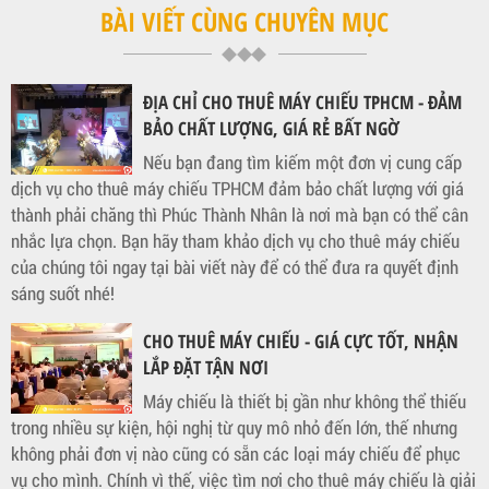
BÀI VIẾT CÙNG CHUYÊN MỤC
ĐỊA CHỈ CHO THUÊ MÁY CHIẾU TPHCM - ĐẢM
BẢO CHẤT LƯỢNG, GIÁ RẺ BẤT NGỜ
Nếu bạn đang tìm kiếm một đơn vị cung cấp
dịch vụ cho thuê máy chiếu TPHCM đảm bảo chất lượng với giá
thành phải chăng thì Phúc Thành Nhân là nơi mà bạn có thể cân
nhắc lựa chọn. Bạn hãy tham khảo dịch vụ cho thuê máy chiếu
của chúng tôi ngay tại bài viết này để có thể đưa ra quyết định
sáng suốt nhé!
CHO THUÊ MÁY CHIẾU - GIÁ CỰC TỐT, NHẬN
LẮP ĐẶT TẬN NƠI
Máy chiếu là thiết bị gần như không thể thiếu
trong nhiều sự kiện, hội nghị từ quy mô nhỏ đến lớn, thế nhưng
không phải đơn vị nào cũng có sẵn các loại máy chiếu để phục
vụ cho mình. Chính vì thế, việc tìm nơi cho thuê máy chiếu là giải