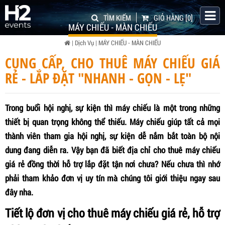
TÌM KIẾM
GIỎ HÀNG
[0]
MÁY CHIẾU - MÀN CHIẾU
|
Dịch Vụ
|
MÁY CHIẾU - MÀN CHIẾU
CUNG CẤP, CHO THUÊ MÁY CHIẾU GIÁ
RẺ - LẮP ĐẶT "NHANH - GỌN - LẸ"
Trong buổi hội nghị, sự kiện thì máy chiếu là một trong những
thiết bị quan trọng không thể thiếu. Máy chiếu giúp tất cả mọi
thành viên tham gia hội nghị, sự kiện dễ nắm bắt toàn bộ nội
dung đang diễn ra. Vậy bạn đã biết địa chỉ c
ho thuê máy chiếu
giá rẻ đồng thời hỗ trợ lắp đặt tận nơi chưa? Nếu chưa thì nhớ
phải tham khảo đơn vị uy tín mà chúng tôi giới thiệu ngay sau
đây nha.
Tiết lộ đơn vị c
ho thuê máy chiếu giá rẻ, hỗ trợ