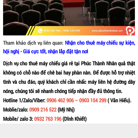
Tham khảo dịch vụ liên quan:
Nhận cho thuê máy chiếu sự kiện,
hội nghị - Giá cực tốt, nhận lắp đặt tận nơi
Dịch vụ c
ho thuê máy chiếu giá rẻ tại Phúc Thành Nhân quả thật
không có chỗ nào để chê bai hay phàn nàn. Để được hỗ trợ nhiệt
tình và chu đáo, quý khách chỉ cần nhấc máy liên hệ đường dây
nóng
, chúng tôi sẽ nhanh chóng tiếp nhận đầy đủ thông tin.
Hotline 1/Zalo/Viber:
0906 462 906 – 0903 154 299
( Văn Hiếu).
Moblie/zalo:
0909 216 522
(Mỹ Nhị)
Mobile/ zalo 3:
0932 763 196
(Dĩnh Khiết)