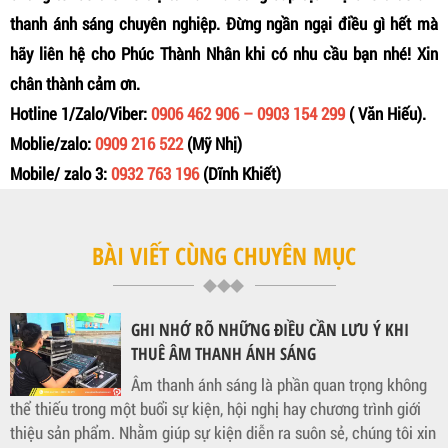
thanh ánh sáng chuyên nghiệp. Đừng ngần ngại điều gì hết mà
hãy liên hệ cho Phúc Thành Nhân khi có nhu cầu bạn nhé! Xin
chân thành cảm ơn.
Hotline 1/Zalo/Viber:
0906 462 906 – 0903 154 299
( Văn Hiếu).
Moblie/zalo:
0909 216 522
(Mỹ Nhị)
Mobile/ zalo 3:
0932 763 196
(Dĩnh Khiết)
BÀI VIẾT CÙNG CHUYÊN MỤC
GHI NHỚ RÕ NHỮNG ĐIỀU CẦN LƯU Ý KHI
THUÊ ÂM THANH ÁNH SÁNG
Âm thanh ánh sáng là phần quan trọng không
thể thiếu trong một buổi sự kiện, hội nghị hay chương trình giới
thiệu sản phẩm. Nhằm giúp sự kiện diễn ra suôn sẻ, chúng tôi xin