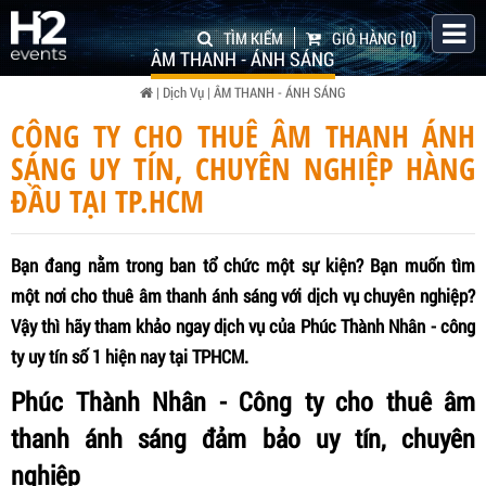
TÌM KIẾM
GIỎ HÀNG
[0]
ÂM THANH - ÁNH SÁNG
|
Dịch Vụ
|
ÂM THANH - ÁNH SÁNG
CÔNG TY CHO THUÊ ÂM THANH ÁNH
SÁNG UY TÍN, CHUYÊN NGHIỆP HÀNG
ĐẦU TẠI TP.HCM
Bạn đang nằm trong ban tổ chức một sự kiện? Bạn muốn tìm
một nơi cho thuê âm thanh ánh sáng với dịch vụ chuyên nghiệp?
Vậy thì hãy tham khảo ngay dịch vụ của Phúc Thành Nhân - công
ty uy tín số 1 hiện nay tại TPHCM.
Phúc Thành Nhân - Công ty cho thuê âm
thanh ánh sáng đảm bảo uy tín, chuyên
nghiệp