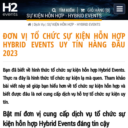
TÌM KIẾM
GIỎ HÀNG
[0]
SỰ KIỆN HỖN HỢP - HYBRID EVENTS
|
Dịch Vụ
|
SỰ KIỆN HỖN HỢP - HYBRID EVENTS
ĐƠN VỊ TỔ CHỨC SỰ KIỆN HỖN HỢP
HYBRID EVENTS UY TÍN HÀNG ĐẦU
2023
Bạn đã biết về hình thức tổ chức sự kiện hỗn hợp Hybrid Events.
Thực ra đây là hình thức tổ chức sự kiện lạ mà quen. Tham khảo
bài viết này sẽ giúp bạn hiểu hơn về tổ chức sự kiện hỗn hợp và
biết được đâu là nơi cung cấp dịch vụ hỗ trợ tổ chức sự kiện uy
tín.
Bật mí đơn vị cung cấp dịch vụ tổ chức sự
kiện hỗn hợp Hybrid Events đáng tin cậy