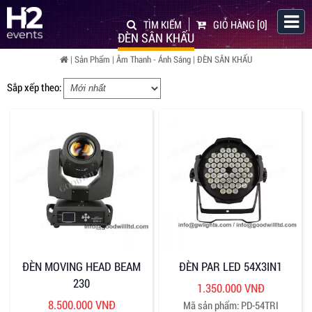
TÌM KIẾM
GIỎ HÀNG
[0]
ĐÈN SÂN KHẤU
|
Sản Phẩm
|
Âm Thanh - Ánh Sáng
|
ĐÈN SÂN KHẤU
Sắp xếp theo:
ĐÈN MOVING HEAD BEAM
ĐÈN PAR LED 54X3IN1
230
1.350.000 VNĐ
8.500.000 VNĐ
Mã sản phẩm: PD-54TRI