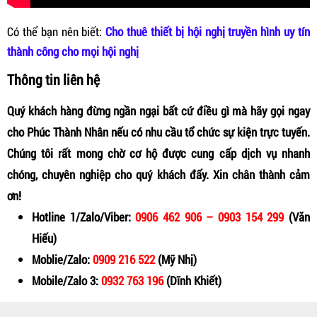
Có thể bạn nên biết:
Cho thuê thiết bị hội nghị truyền hình uy tín
thành công cho mọi hội nghị
Thông tin liên hệ
Quý khách hàng đừng ngần ngại bất cứ điều gì mà hãy gọi ngay
cho Phúc Thành Nhân nếu có nhu cầu tổ chức sự kiện trực tuyến.
Chúng tôi rất mong chờ cơ hộ được cung cấp dịch vụ nhanh
chóng, chuyên nghiệp cho quý khách đấy. Xin chân thành cảm
ơn!
Hotline 1/Zalo/Viber:
0906 462 906 – 0903 154 299
(Văn
Hiếu)
Moblie/Zalo:
0909 216 522
(Mỹ Nhị)
Mobile/Zalo 3:
0932 763 196
(Dĩnh Khiết)