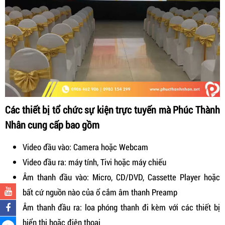
Các thiết bị tổ chức sự kiện trực tuyến mà Phúc Thành
Nhân cung cấp bao gồm
Video đầu vào: Camera hoặc Webcam
Video đầu ra: máy tính, Tivi hoặc máy chiếu
Âm thanh đầu vào: Micro, CD/DVD, Cassette Player hoặc
bất cứ nguồn nào của ổ cắm âm thanh Preamp
Âm thanh đầu ra: loa phóng thanh đi kèm với các thiết bị
hiển thị hoặc điện thoại