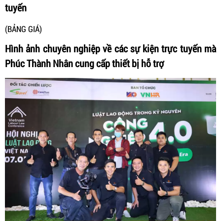
tuyến
(BẢNG GIÁ)
Hình ảnh chuyên nghiệp về các sự kiện trực tuyến mà
Phúc Thành Nhân cung cấp thiết bị hỗ trợ