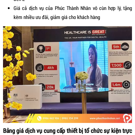
Giá cả dịch vụ của Phúc Thành Nhân vô cùn hợp lý, tặng
kèm nhiều ưu đãi, giảm giá cho khách hàng
Bảng giá dịch vụ cung cấp thiết bị tổ chức sự kiện trực