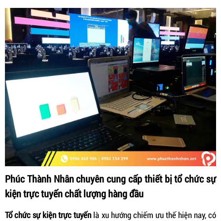
Phúc Thành Nhân chuyên cung cấp thiết bị tổ chức sự
kiện trực tuyến chất lượng hàng đầu
Tổ chức sự kiện trực tuyến
là xu hướng chiếm ưu thế hiện nay, có