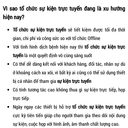
Vì sao tổ chức sự kiện trực tuyến đang là xu hướng
hiện nay?
Tổ chức sự kiện trực tuyến
sẽ tiết kiệm được tối đa thời
gian, chi phí và công sức so với tổ chức Offline
Với tình hình dịch bệnh hiện nay thì
tổ chức sự kiện trực
tuyến
là một quyết định vô cùng sáng suốt
Có thể dễ dàng kết nối với khách hàng, đối tác, nhân sự dù
ở khoảng cách xa xôi, vì bất kỳ ai cũng có thể sử dụng thiết
bị cá nhân để tham gia
sự kiện trực tuyến
Có tính tương tác cao không thua gì sự kiện trực tiếp, họp
trực tiếp
Ngày ngay các thiết bị hỗ trợ
tổ chức sự kiện trực tuyến
cực kỳ tiên tiến giúp cho người tham gia theo dõi nội dung
sự kiện, cuộc họp với hình ảnh, âm thanh chất lượng cao.