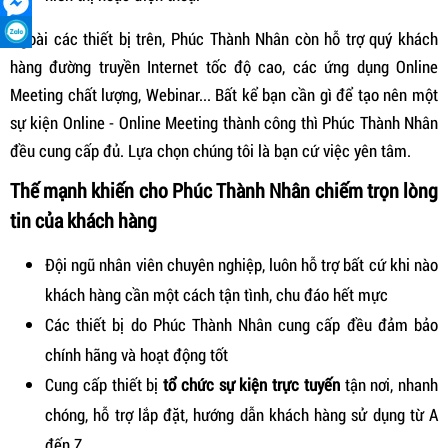
Ngoài các thiết bị trên, Phúc Thành Nhân còn hỗ trợ quý khách
hàng đường truyền Internet tốc độ cao, các ứng dụng Online
Meeting chất lượng, Webinar... Bất kể bạn cần gì để tạo nên một
sự kiện Online - Online Meeting thành công thì Phúc Thành Nhân
đều cung cấp đủ. Lựa chọn chúng tôi là bạn cứ việc yên tâm.
Thế mạnh khiến cho Phúc Thành Nhân chiếm trọn lòng
tin của khách hàng
Đội ngũ nhân viên chuyên nghiệp, luôn hỗ trợ bất cứ khi nào
khách hàng cần một cách tận tình, chu đáo hết mực
Các thiết bị do Phúc Thành Nhân cung cấp đều đảm bảo
chính hãng và hoạt động tốt
Cung cấp thiết bị
tổ chức sự kiện trực tuyến
tận nơi, nhanh
chóng, hỗ trợ lắp đặt, hướng dẫn khách hàng sử dụng từ A
đến Z