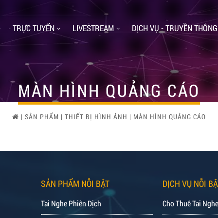
TRỰC TUYẾN
LIVESTREAM
DỊCH VỤ - TRUYỀN THÔNG
MÀN HÌNH QUẢNG CÁO
|
SẢN PHẨM
|
THIẾT BỊ HÌNH ẢNH
|
MÀN HÌNH QUẢNG CÁO
SẢN PHẨM NỖI BẬT
DỊCH VỤ NỖI BẬ
Tai Nghe Phiên Dịch
Cho Thuê Tai Nghe