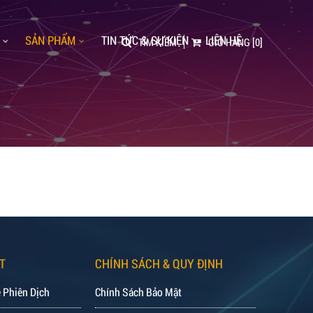
SẢN PHẨM
TIN TỨC & SỰ KIỆN
LIÊN HỆ
TÌM KIẾM
GIỎ HÀNG
[0]
T
CHÍNH SÁCH & QUY ĐỊNH
 Phiên Dịch
Chính Sách Bảo Mật