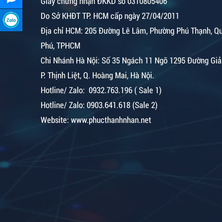
Giấy chứng nhận ĐKKD số 0310805406
Do Sở KHĐT TP. HCM cấp ngày 27/04/2011
Địa chỉ HCM: 205 Đường Lê Lâm, Phường Phú Thạnh, Q
Phú, TPHCM
Chi Nhánh Hà Nội:
Số 35 Ngách 11 Ngõ 1295 Đường Giả
P. Thịnh Liệt, Q. Hoàng Mai, Hà Nội.
Hotline/ Zalo: 0932.763.196 ( Sale 1)
Hotline/ Zalo: 0903.641.618 (Sale 2)
Website: www.phucthanhnhan.net