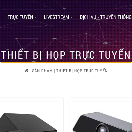
TRỰC TUYẾN
LIVESTREAM
DỊCH VỤ - TRUYỀN THÔNG
THIẾT BỊ HỌP TRỰC TUYẾN
|
SẢN PHẨM
|
THIẾT BỊ HỌP TRỰC TUYẾN