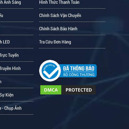
nh Ánh Sáng
Hình Thức Thanh Toán
ếu
Chính Sách Vận Chuyển
Chính Sách Bảo Hành
h LED
Tra Cứu Đơn Hàng
Trực Tuyến
Truyền Hình
m
 Sự Kiện
m - Chụp Ảnh