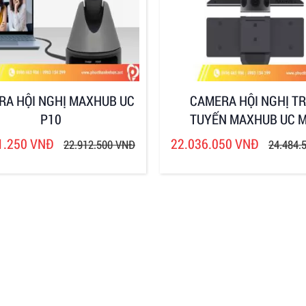
RA HỘI NGHỊ MAXHUB UC
CAMERA HỘI NGHỊ T
P10
TUYẾN MAXHUB UC 
1.250 VNĐ
22.036.050 VNĐ
22.912.500 VNĐ
24.484.