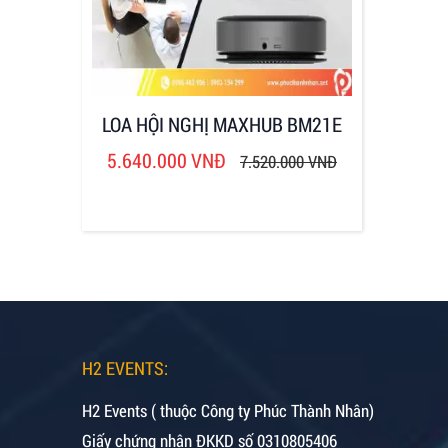
LOA HỘI NGHỊ MAXHUB BM21E
5.640.000 VNĐ
7.520.000 VNĐ
H2 EVENTS:
H2 Events ( thuộc Công ty Phúc Thành Nhân)
Giấy chứng nhận ĐKKD số 0310805406