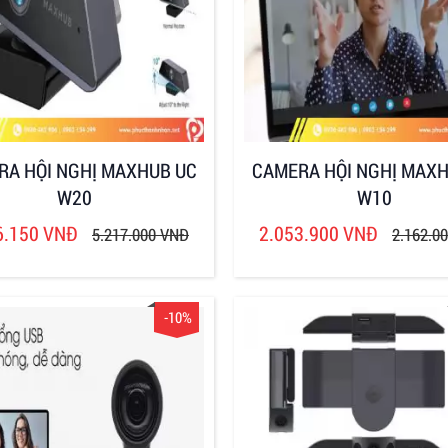
RA HỘI NGHỊ MAXHUB UC
CAMERA HỘI NGHỊ MAXH
W20
W10
6.150 VNĐ
2.053.900 VNĐ
5.217.000 VNĐ
2.162.0
-10%