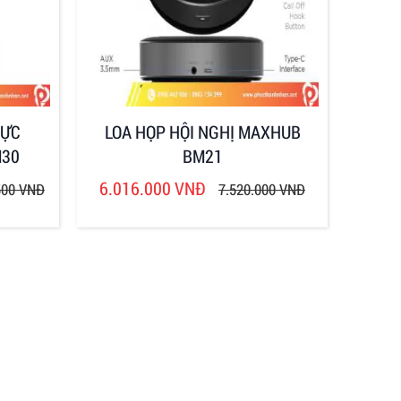
RỰC
LOA HỌP HỘI NGHỊ MAXHUB
M30
BM21
6.016.000 VNĐ
500 VNĐ
7.520.000 VNĐ