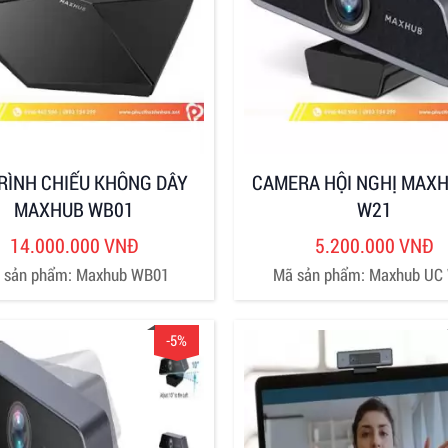
RÌNH CHIẾU KHÔNG DÂY
CAMERA HỘI NGHỊ MAXH
MAXHUB WB01
W21
14.000.000 VNĐ
5.200.000 VNĐ
 sản phẩm: Maxhub WB01
Mã sản phẩm: Maxhub UC
-5%