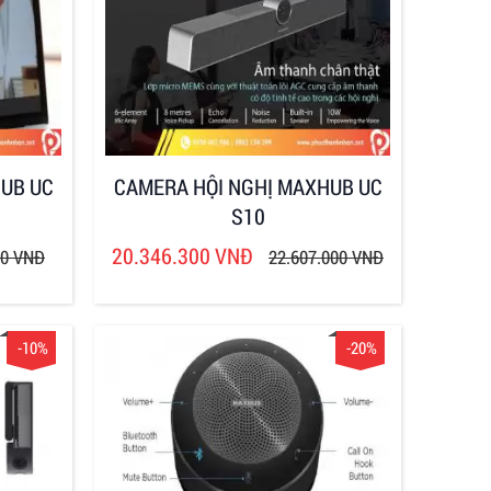
UB UC
CAMERA HỘI NGHỊ MAXHUB UC
S10
20.346.300 VNĐ
00 VNĐ
22.607.000 VNĐ
-10%
-20%