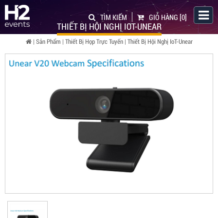
TÌM KIẾM
GIỎ HÀNG
[0]
THIẾT BỊ HỘI NGHỊ IOT-UNEAR
|
Sản Phẩm
|
Thiết Bị Họp Trực Tuyến
|
Thiết Bị Hội Nghị IoT-Unear