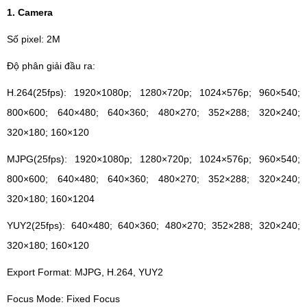
1. Camera
Số pixel: 2M
Độ phân giải đầu ra:
H.264(25fps): 1920×1080p; 1280×720p; 1024×576p; 960×540;
800×600; 640×480; 640×360; 480×270; 352×288; 320×240;
320×180; 160×120
MJPG(25fps): 1920×1080p; 1280×720p; 1024×576p; 960×540;
800×600; 640×480; 640×360; 480×270; 352×288; 320×240;
320×180; 160×1204
YUY2(25fps): 640×480; 640×360; 480×270; 352×288; 320×240;
320×180; 160×120
Export Format: MJPG, H.264, YUY2
Focus Mode: Fixed Focus