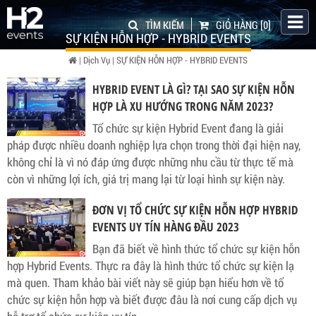
TÌM KIẾM
GIỎ HÀNG
[0]
SỰ KIỆN HỖN HỢP - HYBRID EVENTS
|
Dịch Vụ
|
SỰ KIỆN HỖN HỢP - HYBRID EVENTS
HYBRID EVENT LÀ GÌ? TẠI SAO SỰ KIỆN HỖN
HỢP LÀ XU HƯỚNG TRONG NĂM 2023?
Tổ chức sự kiện Hybrid Event đang là giải
pháp được nhiều doanh nghiệp lựa chọn trong thời đại hiện nay,
không chỉ là vì nó đáp ứng được những nhu cầu từ thực tế mà
còn vì những lợi ích, giá trị mang lại từ loại hình sự kiện này.
ĐƠN VỊ TỔ CHỨC SỰ KIỆN HỖN HỢP HYBRID
EVENTS UY TÍN HÀNG ĐẦU 2023
Bạn đã biết về hình thức tổ chức sự kiện hỗn
hợp Hybrid Events. Thực ra đây là hình thức tổ chức sự kiện lạ
mà quen. Tham khảo bài viết này sẽ giúp bạn hiểu hơn về tổ
chức sự kiện hỗn hợp và biết được đâu là nơi cung cấp dịch vụ