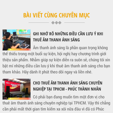
BÀI VIẾT CÙNG CHUYÊN MỤC
GHI NHỚ RÕ NHỮNG ĐIỀU CẦN LƯU Ý KHI
THUÊ ÂM THANH ÁNH SÁNG
Âm thanh ánh sáng là phần quan trọng không
thể thiếu trong một buổi sự kiện, hội nghị hay chương trình giới
thiệu sản phẩm. Nhằm giúp sự kiện diễn ra suôn sẻ, chúng tôi xin
bật mí những điều cần lưu ý khi thuê âm thanh ánh sáng cho bạn
tham khảo. Hãy dành ít phút theo dõi ngay và liền nhé.
CHO THUÊ ÂM THANH ÁNH SÁNG CHUYÊN
NGHIỆP TẠI TPHCM - PHÚC THÀNH NHÂN
Có phải bạn đang muốn tìm một đơn vị cho
thuê âm thanh ánh sáng chuyên nghiệp tại TPHCM. Vậy thì chẳng
cần phải mất thời gian tìm kiếm xa xôi nữa đâu vì đã có Phúc