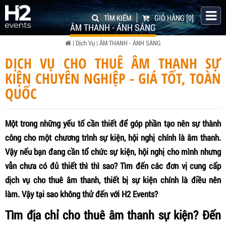
TÌM KIẾM
GIỎ HÀNG
[0]
ÂM THANH - ÁNH SÁNG
|
Dịch Vụ
|
ÂM THANH - ÁNH SÁNG
DỊCH VỤ CHO THUÊ ÂM THANH SỰ
KIỆN CHUYÊN NGHIỆP - GIÁ TỐT, TOÀN
QUỐC
Một trong những yếu tố cần thiết để góp phần tạo nên sự thành
công cho một chương trình sự kiện, hội nghị chính là âm thanh.
Vậy nếu bạn đang cần tổ chức sự kiện, hội nghị cho mình nhưng
vẫn chưa có đủ thiết thì thì sao? Tìm đến các đơn vị cung cấp
dịch vụ cho thuê âm thanh, thiết bị sự kiện chính là điều nên
làm. Vậy tại sao không thử đến với H2 Events?
Tìm địa chỉ cho thuê âm thanh sự kiện? Đến