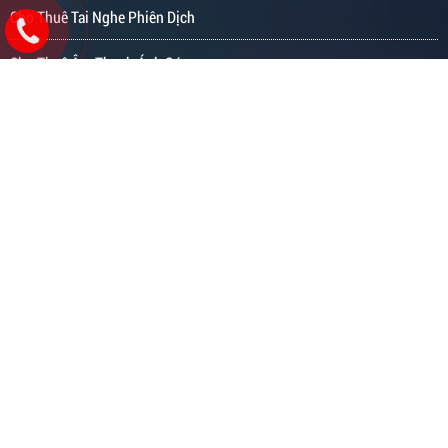
Cho Thuê Tai Nghe Phiên Dịch
Cho Thuê Âm Thanh Ánh Sáng
Cho Thuê Máy Chiếu
Cho Thuê Tivi
Cho Thuê Màn Hình LED
Tổ Chức Hội Nghị Trực Tuyến
Tổ Chức Hội Nghị Truyền Hình
Dịch Vụ Livestream
Cho Thuê Thiết Bị Sự Kiện
Dịch Vụ Quay Phim - Chụp Ảnh