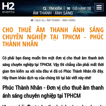
TÌM KIẾM
GIỎ HÀNG
[0]
ÂM THANH - ÁNH SÁNG
|
Dịch Vụ
|
ÂM THANH - ÁNH SÁNG
CHO THUÊ ÂM THANH ÁNH SÁNG
CHUYÊN NGHIỆP TẠI TPHCM - PHÚC
THÀNH NHÂN
Có phải bạn đang muốn tìm một đơn vị cho thuê âm thanh ánh
sáng chuyên nghiệp tại TPHCM. Vậy thì chẳng cần phải mất thời
gian tìm kiếm xa xôi nữa đâu vì đã có Phúc Thành Nhân rồi đây.
Hãy tham khảo dịch vụ của chúng tôi tại bài viết này nhé!
Phúc Thành Nhân - Đơn vị cho thuê âm thanh
ánh sáng chuyên nghiệp tại TPHCM