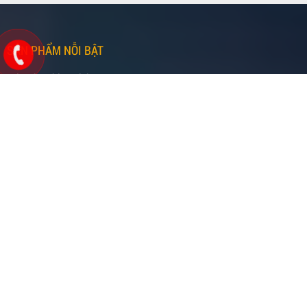
SẢN PHẨM NỖI BẬT
Tai Nghe Phiên Dịch
Sản Xuất Cabin Phiên Dịch
Máy Phiên Dịch
Âm Thanh - Ánh Sáng
Thiết Bị Họp Trực Tuyến
Thiết Bị Studio - Livestream
Thiết Bị Giải Trí - Nghe Nhạc
Thiết Bị Hình Ảnh