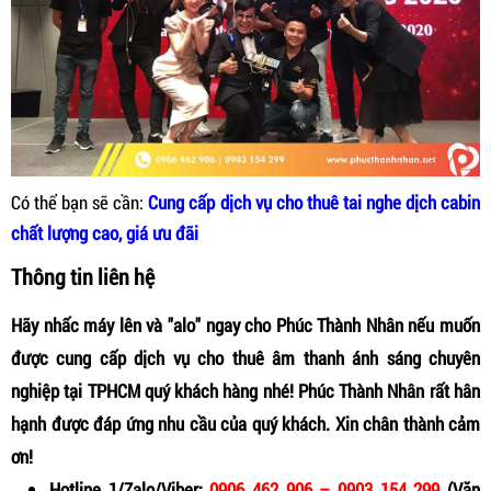
Có thể bạn sẽ cần:
Cung cấp dịch vụ cho thuê tai nghe dịch cabin
chất lượng cao, giá ưu đãi
Thông tin liên hệ
Hãy nhấc máy lên và "alo" ngay cho Phúc Thành Nhân nếu muốn
được cung cấp dịch vụ cho thuê âm thanh ánh sáng chuyên
nghiệp tại TPHCM quý khách hàng nhé! Phúc Thành Nhân rất hân
hạnh được đáp ứng nhu cầu của quý khách. Xin chân thành cảm
ơn!
Hotline 1/Zalo/Viber:
0906 462 906 – 0903 154 299
(Văn