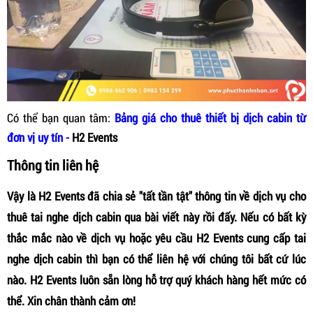
Có thể bạn quan tâm:
Bảng giá cho thuê thiết bị dịch cabin từ
đơn vị uy tín -
H2 Events
Thông tin liên hệ
Vậy là H2 Events đã chia sẻ "tất tần tật" thông tin về dịch vụ cho
thuê tai nghe dịch cabin qua bài viết này rồi đấy. Nếu có bất kỳ
thắc mắc nào về dịch vụ hoặc yêu cầu H2 Events
cung cấp tai
nghe dịch cabin thì bạn có thể liên hệ với chúng tôi bất cứ lúc
nào. H2 Events luôn sẵn lòng hỗ trợ quý khách hàng hết mức có
thể. Xin chân thành cảm ơn!