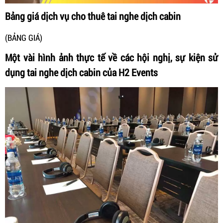
Bảng giá dịch vụ cho thuê tai nghe dịch cabin
(BẢNG GIÁ)
Một vài hình ảnh thực tế về các hội nghị, sự kiện sử
dụng tai nghe dịch cabin của H2 Events