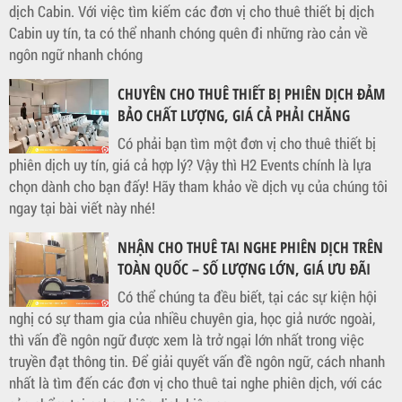
dịch Cabin. Với việc tìm kiếm các đơn vị cho thuê thiết bị dịch
Cabin uy tín, ta có thể nhanh chóng quên đi những rào cản về
ngôn ngữ nhanh chóng
CHUYÊN CHO THUÊ THIẾT BỊ PHIÊN DỊCH ĐẢM
BẢO CHẤT LƯỢNG, GIÁ CẢ PHẢI CHĂNG
Có phải bạn tìm một đơn vị cho thuê thiết bị
phiên dịch uy tín, giá cả hợp lý? Vậy thì H2 Events chính là lựa
chọn dành cho bạn đấy! Hãy tham khảo về dịch vụ của chúng tôi
ngay tại bài viết này nhé!
NHẬN CHO THUÊ TAI NGHE PHIÊN DỊCH TRÊN
TOÀN QUỐC – SỐ LƯỢNG LỚN, GIÁ ƯU ĐÃI
Có thể chúng ta đều biết, tại các sự kiện hội
nghị có sự tham gia của nhiều chuyên gia, học giả nước ngoài,
thì vấn đề ngôn ngữ được xem là trở ngại lớn nhất trong việc
truyền đạt thông tin. Để giải quyết vấn đề ngôn ngữ, cách nhanh
nhất là tìm đến các đơn vị cho thuê tai nghe phiên dịch, với các