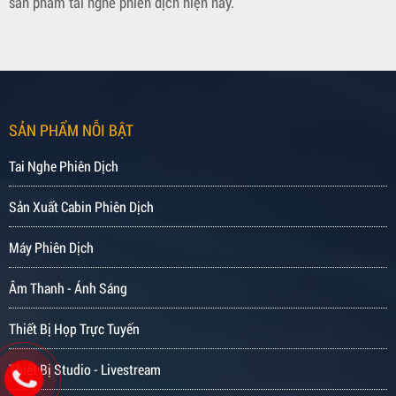
sản phẩm tai nghe phiên dịch hiện nay.
SẢN PHẨM NỖI BẬT
Tai Nghe Phiên Dịch
Sản Xuất Cabin Phiên Dịch
Máy Phiên Dịch
Âm Thanh - Ánh Sáng
Thiết Bị Họp Trực Tuyến
Thiết Bị Studio - Livestream