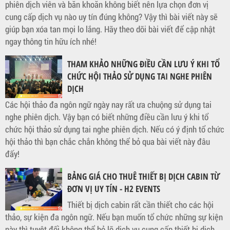
phiên dịch viên và băn khoăn không biết nên lựa chọn đơn vị
cung cấp dịch vụ nào uy tín đúng không? Vậy thì bài viết này sẽ
giúp bạn xóa tan mọi lo lắng. Hãy theo dõi bài viết để cập nhật
ngay thông tin hữu ích nhé!
THAM KHẢO NHỮNG ĐIỀU CẦN LƯU Ý KHI TỔ
CHỨC HỘI THẢO SỬ DỤNG TAI NGHE PHIÊN
DỊCH
Các hội thảo đa ngôn ngữ ngày nay rất ưa chuộng sử dụng tai
nghe phiên dịch. Vậy bạn có biết những điều cần lưu ý khi tổ
chức hội thảo sử dụng tai nghe phiên dịch. Nếu có ý định tổ chức
hội thảo thì bạn chắc chắn không thể bỏ qua bài viết này đâu
đấy!
BẢNG GIÁ CHO THUÊ THIẾT BỊ DỊCH CABIN TỪ
ĐƠN VỊ UY TÍN - H2 EVENTS
Thiết bị dịch cabin rất cần thiết cho các hội
thảo, sự kiện đa ngôn ngữ. Nếu bạn muốn tổ chức những sự kiện
này thì tuyệt đối không thể bỏ lỡ dịch vụ cung cấp thiết bị dịch