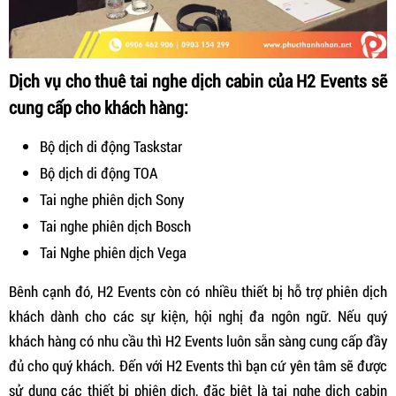
Dịch vụ cho thuê tai nghe dịch cabin của H2 Events
sẽ
cung cấp cho khách hàng:
Bộ dịch di động Taskstar
Bộ dịch di động TOA
Tai nghe phiên dịch Sony
Tai nghe phiên dịch Bosch
Tai Nghe phiên dịch Vega
Bênh cạnh đó, H2 Events còn có nhiều thiết bị hỗ trợ phiên dịch
khách dành cho các sự kiện, hội nghị đa ngôn ngữ. Nếu quý
khách hàng có nhu cầu thì H2 Events luôn sẵn sàng cung cấp đầy
đủ cho quý khách. Đến với H2 Events thì bạn cứ yên tâm sẽ được
sử dụng các thiết bị phiên dịch, đặc biệt là tai nghe dịch cabin