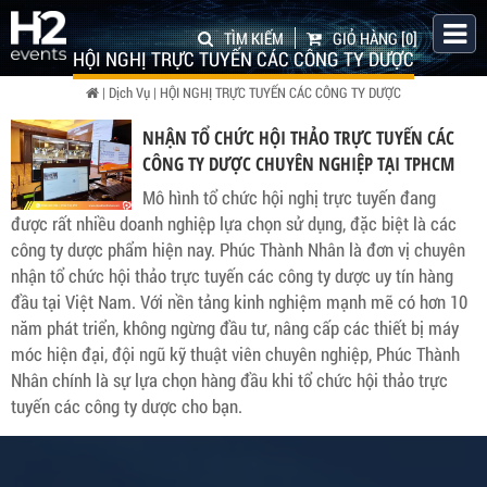
TÌM KIẾM
GIỎ HÀNG
[0]
HỘI NGHỊ TRỰC TUYẾN CÁC CÔNG TY DƯỢC
|
Dịch Vụ
|
HỘI NGHỊ TRỰC TUYẾN CÁC CÔNG TY DƯỢC
NHẬN TỔ CHỨC HỘI THẢO TRỰC TUYẾN CÁC
CÔNG TY DƯỢC CHUYÊN NGHIỆP TẠI TPHCM
Mô hình tổ chức hội nghị trực tuyến đang
được rất nhiều doanh nghiệp lựa chọn sử dụng, đặc biệt là các
công ty dược phẩm hiện nay. Phúc Thành Nhân là đơn vị chuyên
nhận tổ chức hội thảo trực tuyến các công ty dược uy tín hàng
đầu tại Việt Nam. Với nền tảng kinh nghiệm mạnh mẽ có hơn 10
năm phát triển, không ngừng đầu tư, nâng cấp các thiết bị máy
móc hiện đại, đội ngũ kỹ thuật viên chuyên nghiệp, Phúc Thành
Nhân chính là sự lựa chọn hàng đầu khi tổ chức hội thảo trực
tuyến các công ty dược cho bạn.