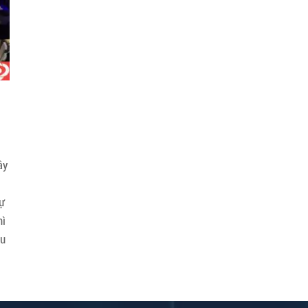
ầy
sự
hì
ệu