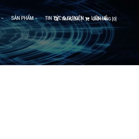
SẢN PHẨM
TIN TỨC & SỰ KIỆN
LIÊN HỆ
TÌM KIẾM
GIỎ HÀNG
[0]