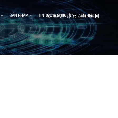
SẢN PHẨM
TIN TỨC & SỰ KIỆN
LIÊN HỆ
TÌM KIẾM
GIỎ HÀNG
[0]