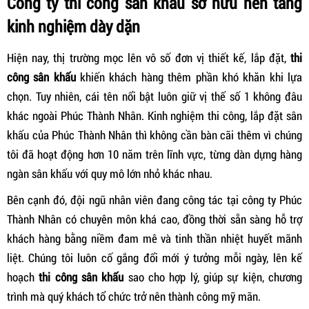
Công ty t
hi công sân khấu sở hữu nền tảng
kinh nghiệm dày dặn
Hiện nay, thị trường mọc lên vô số đơn vị thiết kế, lắp đặt,
t
hi
công sân khấu
khiến khách hàng thêm phần khó khăn khi lựa
chọn. Tuy nhiên, cái tên nổi bật luôn giữ vị thế số 1 không đâu
khác ngoài Phúc Thành Nhân. Kinh nghiệm thi công, lắp đặt sân
khấu của Phúc Thành Nhân thì không cần bàn cãi thêm vì chúng
tôi đã hoạt động hơn 10 năm trên lĩnh vực, từng dàn dựng hàng
ngàn sân khấu với quy mô lớn nhỏ khác nhau.
Bên cạnh đó, đội ngũ nhân viên đang công tác tại công ty Phúc
Thành Nhân có chuyên môn khá cao, đồng thời sẵn sàng hỗ trợ
khách hàng bằng niềm đam mê và tinh thần nhiệt huyết mãnh
liệt. Chúng tôi luôn cố gắng đổi mới ý tưởng mỗi ngày, lên kế
hoạch
t
hi công sân khấu
sao cho hợp lý, giúp sự kiện, chương
trình mà quý khách tổ chức trở nên thành công mỹ mãn.