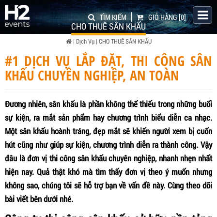
TÌM KIẾM
GIỎ HÀNG
[0]
CHO THUÊ SÂN KHẤU
|
Dịch Vụ
|
CHO THUÊ SÂN KHẤU
#1 DỊCH VỤ LẮP ĐẶT, THI CÔNG SÂN
KHẤU CHUYÊN NGHIỆP, AN TOÀN
Đương nhiên, sân khấu là phần không thể thiếu trong những buổi
sự kiện, ra mắt sản phẩm hay chương trình biểu diễn ca nhạc.
Một sân khấu hoành tráng, đẹp mắt sẽ khiến người xem bị cuốn
hút cũng như giúp sự kiện, chương trình diễn ra thành công. Vậy
đâu là đơn vị t
hi công sân khấu chuyên nghiệp, nhanh nhẹn nhất
hiện nay. Quả thật khó mà tìm thấy đơn vị theo ý muốn nhưng
không sao, chúng tôi sẽ hỗ trợ bạn về vấn đề này. Cùng theo dõi
bài viết bên dưới nhé.