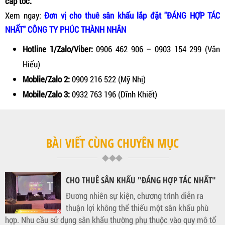
cấp tốc.
Xem ngay:
Đơn vị cho thuê sân khấu lắp đặt "ĐÁNG HỢP TÁC
NHẤT"
CÔNG TY PHÚC THÀNH NHÂN
Hotline 1/Zalo/Viber:
0906 462 906
–
0903 154 299
(Văn
Hiếu)
Moblie/Zalo 2:
0909 216 522
(Mỹ Nhị)
Mobile/Zalo 3:
0932 763 196
(Dĩnh Khiết)
BÀI VIẾT CÙNG CHUYÊN MỤC
CHO THUÊ SÂN KHẤU "ĐÁNG HỢP TÁC NHẤT"
Đương nhiên sự kiện, chương trình diễn ra
thuận lợi không thể thiếu một sân khấu phù
hợp. Nhu cầu sử dụng sân khấu thường phụ thuộc vào quy mô tổ