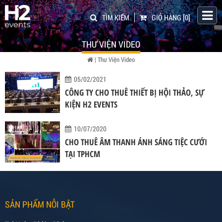
TÌM KIẾM
GIỎ HÀNG
[0]
THƯ VIỆN VIDEO
|
Thư Viện Video
05/02/2021
CÔNG TY CHO THUÊ THIẾT BỊ HỘI THẢO, SỰ
KIỆN H2 EVENTS
10/07/2020
CHO THUÊ ÂM THANH ÁNH SÁNG TIỆC CƯỚI
TẠI TPHCM
SẢN PHẨM NỖI BẬT