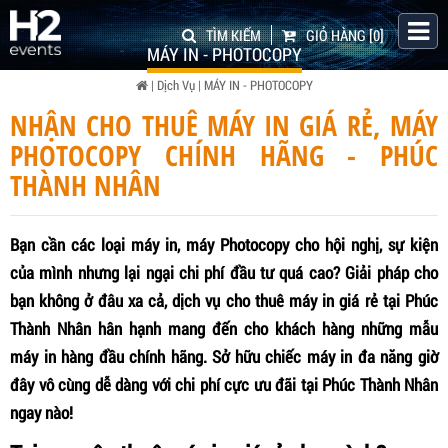
TÌM KIẾM
GIỎ HÀNG
[0]
MÁY IN - PHOTOCOPY
|
Dịch Vụ
|
MÁY IN - PHOTOCOPY
NHẬN CHO THUÊ MÁY IN GIÁ RẺ, MÁY
PHOTOCOPY CHÍNH HÃNG - PHÚC
THÀNH NHÂN
Bạn cần các loại máy in, máy Photocopy cho hội nghị, sự kiện
của mình nhưng lại ngại chi phí đầu tư quá cao? Giải pháp cho
bạn không ở đâu xa cả, dịch vụ cho thuê máy in giá rẻ tại Phúc
Thành Nhân hân hạnh mang đến cho khách hàng những mẫu
máy in hàng đầu chính hãng. Sở hữu chiếc máy in đa năng giờ
đây vô cùng dễ dàng với chi phí cực ưu đãi tại Phúc Thành Nhân
ngay nào!