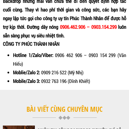
Backdrop nhưng mãi vẫn chưa thể đi đến quyết định hợp tác
cuối cùng. Thay vì hao phí thời gian và công sức, các bạn hãy
ngay lập tức gọi cho công ty uy tín Phúc Thành Nhân để được hỗ
trợ kịp thời. Đường dây nóng
0906.462.906 – 0903.154.299
luôn
sẵn sàng phục vụ siêu nhiệt tình.
CÔNG TY PHÚC THÀNH NHÂN
Hotline 1/Zalo/Viber:
0906 462 906 – 0903 154 299 (Văn
Hiếu)
Moblie/Zalo 2:
0909 216 522 (Mỹ Nhị)
Mobile/Zalo 3:
0932 763 196 (Dĩnh Khiết)
BÀI VIẾT CÙNG CHUYÊN MỤC