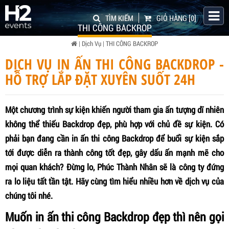
TÌM KIẾM
GIỎ HÀNG
[0]
THI CÔNG BACKROP
|
Dịch Vụ
|
THI CÔNG BACKROP
DỊCH VỤ IN ẤN THI CÔNG BACKDROP -
HỖ TRỢ LẮP ĐẶT XUYÊN SUỐT 24H
Một chương trình sự kiện khiến người tham gia ấn tượng dĩ nhiên
không thể thiếu Backdrop đẹp, phù hợp với chủ đề sự kiện. Có
phải bạn đang cần in ấn thi công Backdrop để buổi sự kiện sắp
tới được diễn ra thành công tốt đẹp, gây dấu ấn mạnh mẽ cho
mọi quan khách? Đừng lo, Phúc Thành Nhân sẽ là công ty đứng
ra lo liệu tất tần tật. Hãy cùng tìm hiểu nhiều hơn về dịch vụ của
chúng tôi nhé.
Muốn in ấn thi công Backdrop đẹp thì nên gọi