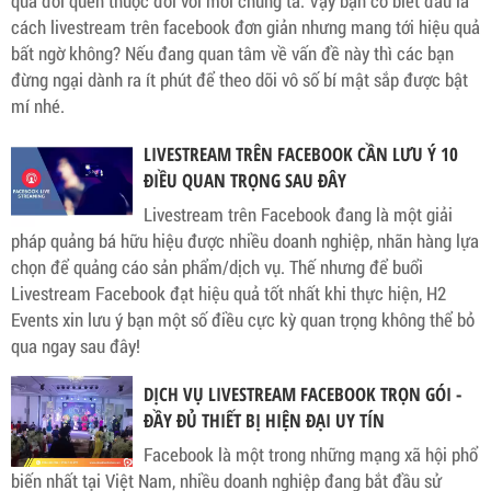
quá đỗi quen thuộc đối với mỗi chúng ta. Vậy bạn có biết đâu là
cách livestream trên facebook đơn giản nhưng mang tới hiệu quả
bất ngờ không? Nếu đang quan tâm về vấn đề này thì các bạn
đừng ngại dành ra ít phút để theo dõi vô số bí mật sắp được bật
mí nhé.
LIVESTREAM TRÊN FACEBOOK CẦN LƯU Ý 10
ĐIỀU QUAN TRỌNG SAU ĐÂY
Livestream trên Facebook đang là một giải
pháp quảng bá hữu hiệu được nhiều doanh nghiệp, nhãn hàng lựa
chọn để quảng cáo sản phẩm/dịch vụ. Thế nhưng để buổi
Livestream Facebook đạt hiệu quả tốt nhất khi thực hiện, H2
Events xin lưu ý bạn một số điều cực kỳ quan trọng không thể bỏ
qua ngay sau đây!
DỊCH VỤ LIVESTREAM FACEBOOK TRỌN GÓI -
ĐẦY ĐỦ THIẾT BỊ HIỆN ĐẠI UY TÍN
Facebook là một trong những mạng xã hội phổ
biến nhất tại Việt Nam, nhiều doanh nghiệp đang bắt đầu sử