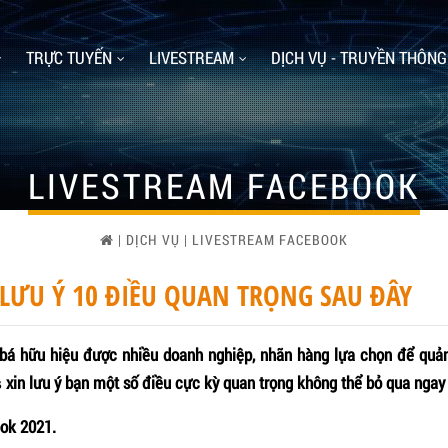
TRỰC TUYẾN
LIVESTREAM
DỊCH VỤ - TRUYỀN THÔNG
LIVESTREAM FACEBOOK
|
DỊCH VỤ
|
LIVESTREAM FACEBOOK
LƯU Ý 10 ĐIỀU QUAN TRỌNG SAU ĐÂY
 bá hữu hiệu được nhiều doanh nghiệp, nhãn hàng lựa chọn để quả
xin lưu ý bạn một số điều cực kỳ quan trọng không thể bỏ qua ngay
s
ook 2021.