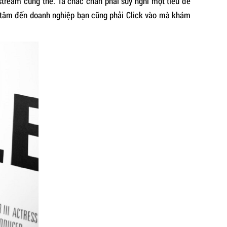
stream cũng thế. Ta chắc chắn phải suy nghĩ một tiêu đề
n tâm đến doanh nghiệp bạn cũng phải Click vào mà khám