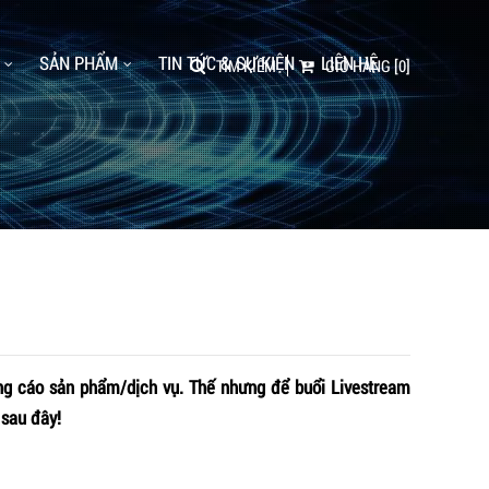
SẢN PHẨM
TIN TỨC & SỰ KIỆN
LIÊN HỆ
TÌM KIẾM
GIỎ HÀNG
[0]
ng cáo sản phẩm/dịch vụ. Thế nhưng để buổi Livestream
 sau đây!