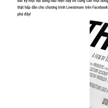
Bất kỳ một nội dung nào hiện nay thì cũng cần một dòng
thật hấp dẫn cho chương trình Livestream trên Faceboo
phá đấy!