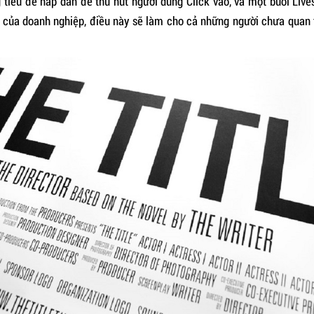
 tiêu đề hấp dẫn để thu hút người dùng Click vào, và một buổi Live
k của doanh nghiệp, điều này sẽ làm cho cả những người chưa qua