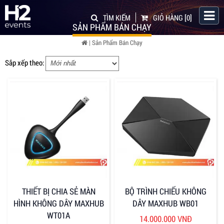
TÌM KIẾM
GIỎ HÀNG
[0]
SẢN PHẨM BÁN CHẠY
| Sản Phẩm Bán Chạy
Sắp xếp theo:
THIẾT BỊ CHIA SẺ MÀN
BỘ TRÌNH CHIẾU KHÔNG
HÌNH KHÔNG DÂY MAXHUB
DÂY MAXHUB WB01
WT01A
14.000.000 VNĐ