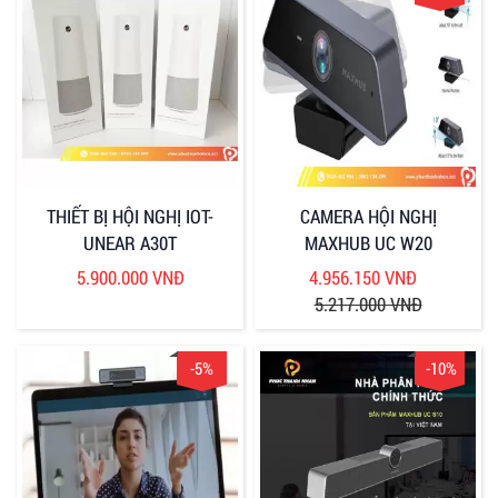
THIẾT BỊ HỘI NGHỊ IOT-
CAMERA HỘI NGHỊ
UNEAR A30T
MAXHUB UC W20
5.900.000 VNĐ
4.956.150 VNĐ
5.217.000 VNĐ
-5%
-10%