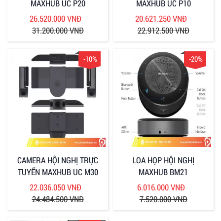
MAXHUB UC P20
MAXHUB UC P10
26.520.000 VNĐ
20.621.250 VNĐ
31.200.000 VNĐ
22.912.500 VNĐ
-10%
-20%
CAMERA HỘI NGHỊ TRỰC
LOA HỌP HỘI NGHỊ
TUYẾN MAXHUB UC M30
MAXHUB BM21
22.036.050 VNĐ
6.016.000 VNĐ
24.484.500 VNĐ
7.520.000 VNĐ