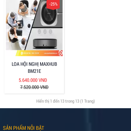
-25%
LOA HỘI NGHỊ MAXHUB
BM21E
5.640.000 VNĐ
7.520.000 VNĐ
Hiển thị 1 đến 13 trong 13 (1 Trang)
SẢN PHẨM NỖI BẬT