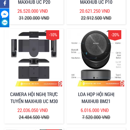
MAXHUB UC P20
MAXHUB UC P10
26.520.000 VNĐ
20.621.250 VNĐ
31.200.000 VNĐ
22.912.500 VNĐ
-10%
-20%
CAMERA HỘI NGHỊ TRỰC
LOA HỌP HỘI NGHỊ
TUYẾN MAXHUB UC M30
MAXHUB BM21
22.036.050 VNĐ
6.016.000 VNĐ
24.484.500 VNĐ
7.520.000 VNĐ