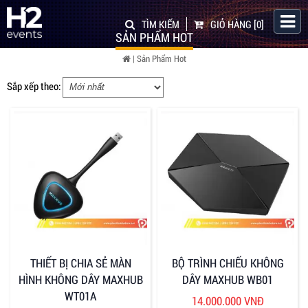
TÌM KIẾM
GIỎ HÀNG
[0]
SẢN PHẨM HOT
| Sản Phẩm Hot
Sắp xếp theo:
THIẾT BỊ CHIA SẺ MÀN
BỘ TRÌNH CHIẾU KHÔNG
HÌNH KHÔNG DÂY MAXHUB
DÂY MAXHUB WB01
WT01A
14.000.000 VNĐ