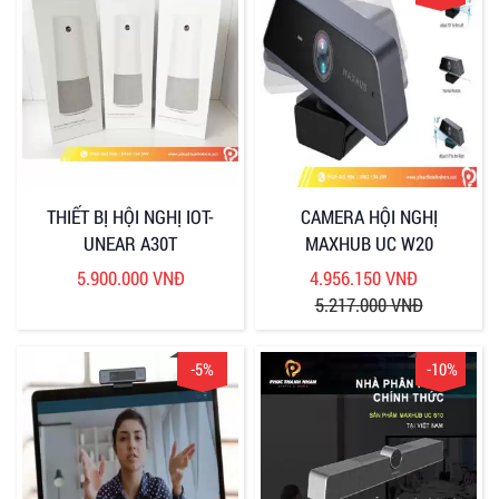
THIẾT BỊ HỘI NGHỊ IOT-
CAMERA HỘI NGHỊ
UNEAR A30T
MAXHUB UC W20
5.900.000 VNĐ
4.956.150 VNĐ
5.217.000 VNĐ
-5%
-10%