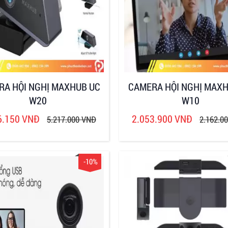
RA HỘI NGHỊ MAXHUB UC
CAMERA HỘI NGHỊ MAXH
W20
W10
6.150 VNĐ
2.053.900 VNĐ
5.217.000 VNĐ
2.162.0
-10%