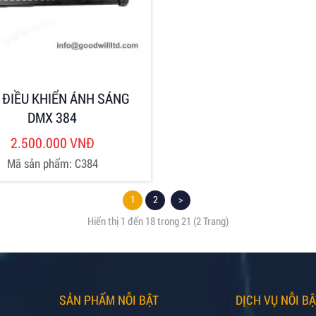
 ĐIỀU KHIỂN ÁNH SÁNG
DMX 384
2.500.000 VNĐ
Mã sản phẩm: C384
1
2
>
Hiển thị 1 đến 18 trong 21 (2 Trang)
SẢN PHẨM NỖI BẬT
DỊCH VỤ NỖI BẬ