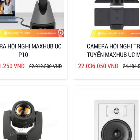
RA HỘI NGHỊ MAXHUB UC
CAMERA HỘI NGHỊ T
P10
TUYẾN MAXHUB UC 
1.250 VNĐ
22.036.050 VNĐ
22.912.500 VNĐ
24.484.