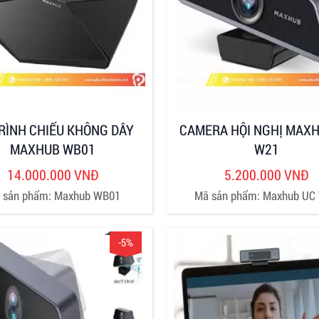
RÌNH CHIẾU KHÔNG DÂY
CAMERA HỘI NGHỊ MAXH
MAXHUB WB01
W21
14.000.000 VNĐ
5.200.000 VNĐ
 sản phẩm: Maxhub WB01
Mã sản phẩm: Maxhub UC
-5%