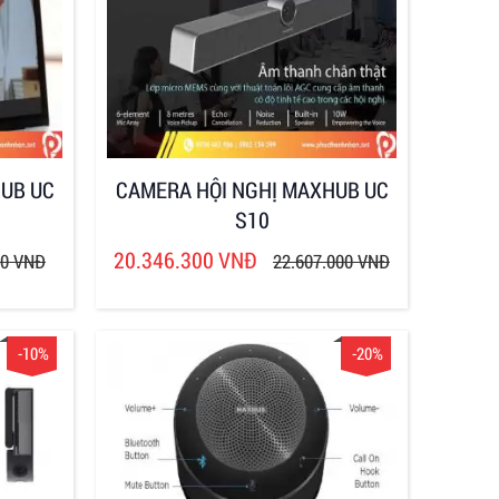
UB UC
CAMERA HỘI NGHỊ MAXHUB UC
S10
20.346.300 VNĐ
00 VNĐ
22.607.000 VNĐ
-10%
-20%