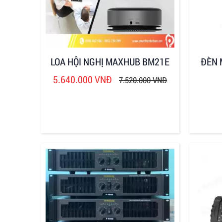
LOA HỘI NGHỊ MAXHUB BM21E
ĐÈN 
5.640.000 VNĐ
7.520.000 VNĐ