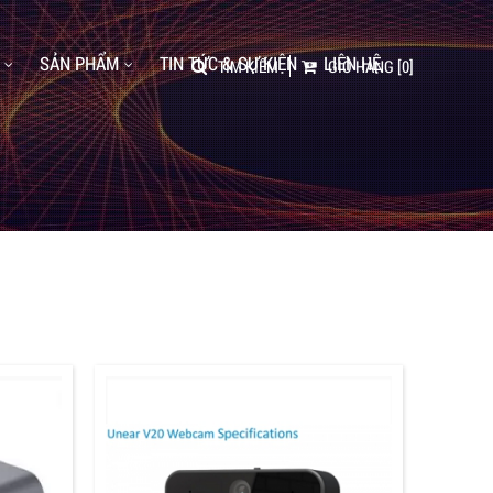
SẢN PHẨM
TIN TỨC & SỰ KIỆN
LIÊN HỆ
TÌM KIẾM
GIỎ HÀNG
[0]