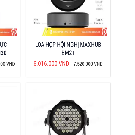
RỰC
LOA HỌP HỘI NGHỊ MAXHUB
M30
BM21
6.016.000 VNĐ
500 VNĐ
7.520.000 VNĐ