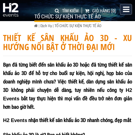
TÌM KIẾM
GIỎ HÀNG
[0]
TỔ CHỨC SỰ KIỆN THỰC TẾ ẢO
|
Dịch Vụ
|
TỔ CHỨC SỰ KIỆN THỰC TẾ ẢO
THIẾT KẾ SÂN KHẤU ẢO 3D - XU
HƯỚNG NỔI BẬT Ở THỜI ĐẠI MỚI
Bạn đã từng biết đến sân khấu ảo 3D hoặc đã từng thiết kế sân
khấu ảo 3D để hỗ trợ cho buổi sự kiện, hội nghị, họp báo của
doanh nghiệp mình chưa? Việc thiết kế, dàn dựng sân khấu ảo
3D không phải chuyện dễ dàng, tuy nhiên nếu công ty
H2
bắt tay thực hiện thì mọi vấn đề đều trở nên đơn giản
Events
hơn bao giờ hết.
nhận thiết kế sân khấu ảo 3D nhanh chóng, đẹp mắt
H2 Events
Sân khấu ảo 3D là gì? Bạn có biết không?