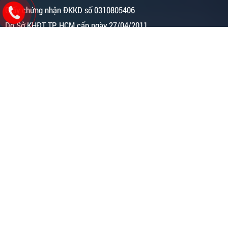
Giấy chứng nhận ĐKKD số 0310805406
Do Sở KHĐT TP. HCM cấp ngày 27/04/2011
Địa chỉ HCM: 205 Đường Lê Lâm, Phường Phú Thạnh, Quận Tân
Phú, TPHCM
Chi Nhánh Hà Nội:
Số 35 Ngách 11 Ngõ 1295 Đường Giải Phóng,
P. Thịnh Liệt, Q. Hoàng Mai, Hà Nội.
Hotline/ Zalo: 0932.763.196 ( Sale 1)
Hotline/ Zalo: 0903.641.618 (Sale 2)
Website: www.phucthanhnhan.net
Copyright © 2021.
Bản quyền 2011- 2025 H2 Events. All Rights
Reserved