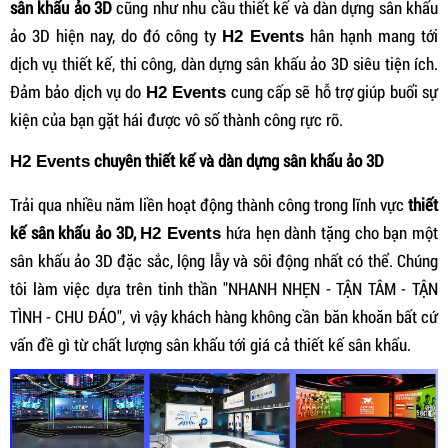
sân khấu ảo 3D
cũng như nhu cầu thiết kế và dàn dựng sân khấu
ảo 3D hiện nay, do đó công ty
hân hạnh mang tới
H2 Events
dịch vụ thiết kế, thi công, dàn dựng sân khấu ảo 3D siêu tiện ích.
Đảm bảo dịch vụ do
cung cấp sẽ hỗ trợ giúp buổi sự
H2 Events
kiện của bạn gặt hái được vô số thành công rực rỡ.
chuyên thiết kế và dàn dựng sân khấu ảo 3D
H2 Events
Trải qua nhiều năm liền hoạt động thành công trong lĩnh vực
thiết
kế sân khấu ảo 3D
,
hứa hẹn dành tặng cho bạn một
H2 Events
sân khấu ảo 3D đặc sắc, lộng lẫy và sôi động nhất có thể. Chúng
tôi làm việc dựa trên tinh thần "NHANH NHẸN - TẬN TÂM - TẬN
TÌNH - CHU ĐÁO", vì vậy khách hàng không cần băn khoăn bất cứ
vấn đề gì từ chất lượng sân khấu tới giá cả thiết kế sân khấu.