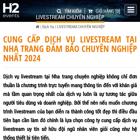
TÌM KIẾM
GIỎ HÀNG
[0]
LIVESTREAM CHUYÊN NGHIỆP
|
Dịch Vụ
|
LIVESTREAM CHUYÊN NGHIỆP
CUNG CẤP DỊCH VỤ LIVESTREAM TẠI
NHA TRANG ĐẢM BẢO CHUYÊN NGHIỆP
NHẤT 2024
Dịch vụ livestream tại Nha trang chuyên nghiệp không chỉ đơn
thuần là chương trình trực tuyến mang thông tin đến với khán giả
mà tầm quan trọng nhất của dịch vụ luôn là sự tương tác giữa
người tiêu dùng và doanh nghiệp. Bởi thế nên nếu muốn chương
trình livestream của bạn diễn ra thành công tốt đẹp thì điều đầu
tiên bạn cần làm đó chính là lựa chọn công ty cung cấp dịch vụ
livestream uy tín sở hữu đội ngũ nhân viên giỏi cũng như hệ
thống thiết bị tiên tiến.