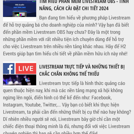
TÌM HIỂU PHẦN MỀM LIVESTREAM OBS - TÍNH
NĂNG, CÁCH CÀI ĐẶT CHI TIẾT 2024
Bạn đang tìm hiểu về phương pháp Livestream
để hỗ trợ quảng bá cho doanh nghiệp của mình? Vậy bạn đã biết
đến phần mềm Livestream OBS hay chưa? Đây là một trong
những phần mềm với rất nhiều tiện ích chuyên dùng để hỗ trợ
cho việc Livestream trên nhiều nền tảng khác nhau. Hãy để H2
Events giúp bạn tìm hiểu chi tiết về phần mềm hữu ích này nhé!
LIVESTREAM TRỰC TIẾP VÀ NHỮNG THIẾT BỊ
CHẮC CHẮN KHÔNG THỂ THIẾU
Livestream trực tiếp là hình thức quảng cáo
quen thuộc hiện nay, khi mà các nền tảng mạng xã hội không
ngừng lên ngôi, điển hình có thể kể đến như: Facebook,
Instagram, Youtube, Twitter,... Vậy bạn có biết khi thực hiện
Livestream, ta phải cần đến những thiết bị cụ thể nào hay không?
Dĩ nhiên nhiều người sẽ nói, Livestream bây giờ chỉ cần một
chiếc điện thoại thông minh là đủ, nhưng đối với việc Livestream
chuyên nghiệp thì bạn sẽ cần nhiều hơn thế đấy!