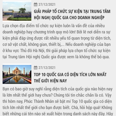
27/12/2021
GIẢI PHÁP TỔ CHỨC SỰ KIỆN TẠI TRUNG TÂM
HỘI NGHỊ QUỐC GIA CHO DOANH NGHIỆP
Lựa chọn địa điểm tổ chức sự kiện luôn là vấn đề của nhiều
doanh nghiệp hay chương trình quy mô lớn! Bởi lẽ nơi diễn ra sự
kiện phải đáp ứng được rất nhiều yếu tố quan trọng từ diện tích,
cơ sở vật chất, không gian, thiết bị,... Nếu doanh nghiệp của bạn
ở khu vực Thủ đô Hà Nội, thì giải pháp lựa chọn tổ chức sự kiện
tại Trung tâm Hội nghị Quốc gia được xem là không thể bỏ qua.
27/12/2021
TOP 10 QUỐC GIA CÓ DIỆN TÍCH LỚN NHẤT
THẾ GIỚI HIỆN NAY
Bạn có bao giờ suy nghĩ rằng diện tích của quốc gia nào hiện nay
là lớn nhất thế giới hay chưa? Chúng tôi tin chắc chắn là có. Vậy
thì hôm nay, Phúc Thành Nhân sẽ bật mí Top 10 quốc gia có diện
tích lớn nhất thế giới cho bạn được biết. Chà, hồi hộp quá! Không
biết những cái tên nào sẽ xuất hiện trong danh sách này đây. Hãy