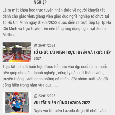
NGHIỆP
Lễ ra mắt khóa học trực tuyến nhận thức về người khuyết tật
dành cho giáo viên/giảng viên giáo dục nghề nghiệp tổ chức tại
Tp Hồ Chí Minh ngày 01/03/2022 được diễn ra trực tiếp tại Tp Hồ
Chí Minh và trực tuyến trên nền tảng ứng dụng họp mặt Zoom
Metting ......
26/01/2022
TỔ CHỨC TẤT NIÊN TRỰC TUYẾN VÀ TRỰC TIẾP
2021
Tiệc tất niên là buổi tiệc được tổ chức vào dịp cuối năm , buổi
tiệc giúp cho các doanh nghiệp , công ty gắn kết thành viên ,
truyền thông , vinh danh những cá nhân , đội nhóm xuất sắc đã
cống hiến trong năm vừa qua .....
23/01/2022
VUI TẤT NIÊN CÙNG LAZADA 2022
Ngày vui tất niên Lazada được tổ chức vào