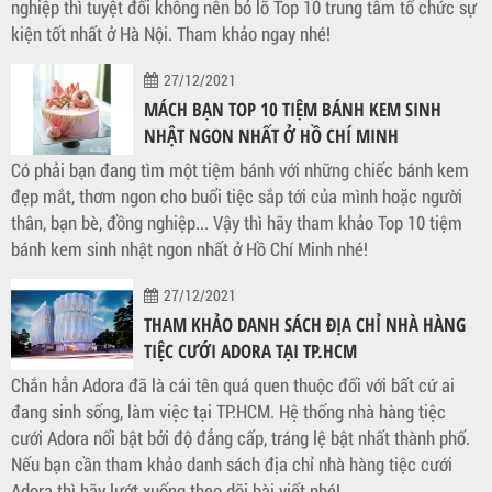
nghiệp thì tuyệt đối không nên bỏ lỡ Top 10 trung tâm tổ chức sự
kiện tốt nhất ở Hà Nội. Tham khảo ngay nhé!
27/12/2021
MÁCH BẠN TOP 10 TIỆM BÁNH KEM SINH
NHẬT NGON NHẤT Ở HỒ CHÍ MINH
Có phải bạn đang tìm một tiệm bánh với những chiếc bánh kem
đẹp mắt, thơm ngon cho buổi tiệc sắp tới của mình hoặc người
thân, bạn bè, đồng nghiệp... Vậy thì hãy tham khảo Top 10 tiệm
bánh kem sinh nhật ngon nhất ở Hồ Chí Minh nhé!
27/12/2021
THAM KHẢO DANH SÁCH ĐỊA CHỈ NHÀ HÀNG
TIỆC CƯỚI ADORA TẠI TP.HCM
Chắn hẳn Adora đã là cái tên quá quen thuộc đối với bất cứ ai
đang sinh sống, làm việc tại TP.HCM. Hệ thống nhà hàng tiệc
cưới Adora nổi bật bởi độ đẳng cấp, tráng lệ bật nhất thành phố.
Nếu bạn cần tham khảo danh sách địa chỉ nhà hàng tiệc cưới
Adora thì hãy lướt xuống theo dõi bài viết nhé!