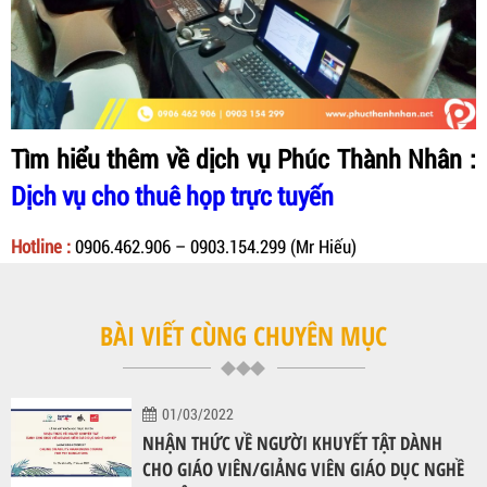
Tìm hiểu thêm về dịch vụ Phúc Thành Nhân
:
Dịch vụ cho thuê họp trực tuyến
Hotline :
0906.462.906 – 0903.154.299 (Mr Hiếu)
BÀI VIẾT CÙNG CHUYÊN MỤC
01/03/2022
NHẬN THỨC VỀ NGƯỜI KHUYẾT TẬT DÀNH
CHO GIÁO VIÊN/GIẢNG VIÊN GIÁO DỤC NGHỀ