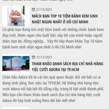
27/12/2021
MÁCH BẠN TOP 10 TIỆM BÁNH KEM SINH
NHẬT NGON NHẤT Ở HỒ CHÍ MINH
Có phải bạn đang tìm một tiệm bánh với những chiếc bánh kem
đẹp mắt, thơm ngon cho buổi tiệc sắp tới của mình hoặc người
thân, bạn bè, đồng nghiệp... Vậy thì hãy tham khảo Top 10 tiệm
bánh kem sinh nhật ngon nhất ở Hồ Chí Minh nhé!
27/12/2021
THAM KHẢO DANH SÁCH ĐỊA CHỈ NHÀ HÀNG
TIỆC CƯỚI ADORA TẠI TP.HCM
Chắn hẳn Adora đã là cái tên quá quen thuộc đối với bất cứ ai
đang sinh sống, làm việc tại TP.HCM. Hệ thống nhà hàng tiệc
cưới Adora nổi bật bởi độ đẳng cấp, tráng lệ bật nhất thành phố.
Nếu bạn cần tham khảo danh sách địa chỉ nhà hàng tiệc cưới
Adora thì hãy lướt xuống theo dõi bài viết nhé!