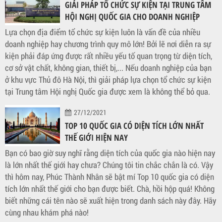
GIẢI PHÁP TỔ CHỨC SỰ KIỆN TẠI TRUNG TÂM
HỘI NGHỊ QUỐC GIA CHO DOANH NGHIỆP
Lựa chọn địa điểm tổ chức sự kiện luôn là vấn đề của nhiều
doanh nghiệp hay chương trình quy mô lớn! Bởi lẽ nơi diễn ra sự
kiện phải đáp ứng được rất nhiều yếu tố quan trọng từ diện tích,
cơ sở vật chất, không gian, thiết bị,... Nếu doanh nghiệp của bạn
ở khu vực Thủ đô Hà Nội, thì giải pháp lựa chọn tổ chức sự kiện
tại Trung tâm Hội nghị Quốc gia được xem là không thể bỏ qua.
27/12/2021
TOP 10 QUỐC GIA CÓ DIỆN TÍCH LỚN NHẤT
THẾ GIỚI HIỆN NAY
Bạn có bao giờ suy nghĩ rằng diện tích của quốc gia nào hiện nay
là lớn nhất thế giới hay chưa? Chúng tôi tin chắc chắn là có. Vậy
thì hôm nay, Phúc Thành Nhân sẽ bật mí Top 10 quốc gia có diện
tích lớn nhất thế giới cho bạn được biết. Chà, hồi hộp quá! Không
biết những cái tên nào sẽ xuất hiện trong danh sách này đây. Hãy
cùng nhau khám phá nào!