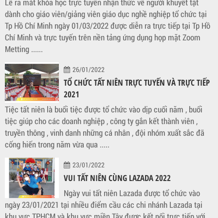
Lễ ra mắt khóa học trực tuyến nhận thức về người khuyết tật
dành cho giáo viên/giảng viên giáo dục nghề nghiệp tổ chức tại
Tp Hồ Chí Minh ngày 01/03/2022 được diễn ra trực tiếp tại Tp Hồ
Chí Minh và trực tuyến trên nền tảng ứng dụng họp mặt Zoom
Metting ......
26/01/2022
TỔ CHỨC TẤT NIÊN TRỰC TUYẾN VÀ TRỰC TIẾP
2021
Tiệc tất niên là buổi tiệc được tổ chức vào dịp cuối năm , buổi
tiệc giúp cho các doanh nghiệp , công ty gắn kết thành viên ,
truyền thông , vinh danh những cá nhân , đội nhóm xuất sắc đã
cống hiến trong năm vừa qua .....
23/01/2022
VUI TẤT NIÊN CÙNG LAZADA 2022
Ngày vui tất niên Lazada được tổ chức vào
ngày 23/01/2021 tại nhiều điểm cầu các chi nhánh Lazada tại
khu vực TPHCM và khu vực miền Tây được kết nối trực tiếp với