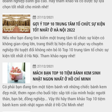
doanh nghiệp đánh giá cao. Hãy tham khảo và có được sự lựa
chọn tốt nhất cho mình nhé!
27/12/2021
GỢI Ý TOP 10 TRUNG TÂM TỔ CHỨC SỰ KIỆN
TỐT NHẤT Ở HÀ NỘI 2022
Nếu như bạn đang tìm kiếm một trung tâm tổ chức sự kiện có
không gian rộng lớn, trang thiết bị hiện đại và phục vụ chuyên
nghiệp thì tuyệt đối không nên bỏ lỡ Top 10 trung tâm tổ chức sự
kiện tốt nhất ở Hà Nội. Tham khảo ngay nhé!
27/12/2021
MÁCH BẠN TOP 10 TIỆM BÁNH KEM SINH
NHẬT NGON NHẤT Ở HỒ CHÍ MINH
Có phải bạn đang tìm một tiệm bánh với những chiếc bánh kem
đẹp mắt, thơm ngon cho buổi tiệc sắp tới của mình hoặc người
thân, bạn bè, đồng nghiệp... Vậy thì hãy tham khảo Top 10 tiệm
bánh kem sinh nhật ngon nhất ở Hồ Chí Minh nhé!