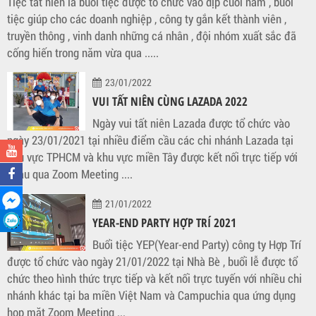
Tiệc tất niên là buổi tiệc được tổ chức vào dịp cuối năm , buổi
tiệc giúp cho các doanh nghiệp , công ty gắn kết thành viên ,
truyền thông , vinh danh những cá nhân , đội nhóm xuất sắc đã
cống hiến trong năm vừa qua .....
23/01/2022
VUI TẤT NIÊN CÙNG LAZADA 2022
Ngày vui tất niên Lazada được tổ chức vào
ngày 23/01/2021 tại nhiều điểm cầu các chi nhánh Lazada tại
khu vực TPHCM và khu vực miền Tây được kết nối trực tiếp với
nhau qua Zoom Meeting ....
21/01/2022
YEAR-END PARTY HỢP TRÍ 2021
Buổi tiệc YEP(Year-end Party) công ty Hợp Trí
được tổ chức vào ngày 21/01/2022 tại Nhà Bè , buổi lễ được tổ
chức theo hình thức trực tiếp và kết nối trực tuyến với nhiều chi
nhánh khác tại ba miền Việt Nam và Campuchia qua ứng dụng
họp mặt Zoom Meeting ...