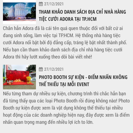
27/12/2021
THAM KHẢO DANH SÁCH ĐỊA CHỈ NHÀ HÀNG
TIỆC CƯỚI ADORA TẠI TP.HCM
Chắn hẳn Adora đã là cái tên quá quen thuộc đối với bất cứ ai
đang sinh sống, làm việc tại TP.HCM. Hệ thống nhà hàng tiệc
cưới Adora nổi bật bởi độ đẳng cấp, tráng lệ bật nhất thành phố.
Nếu bạn cần tham khảo danh sách địa chỉ nhà hàng tiệc cưới
Adora thì hãy lướt xuống theo dõi bài viết nhé!
27/12/2021
PHOTO BOOTH SỰ KIỆN - ĐIỂM NHẤN KHÔNG
THỂ THIẾU TẠI MỖI EVENT
Nếu từng tham dự nhiều sự kiện, chương trình thì chắc hẳn bạn
đã từng thấy qua các loại Photo Booth rồi đúng không nào! Photo
Booth sự kiện được xem là vật dụng không thể thiếu tại nhiều
hoạt động của các doanh nghiệp hiện nay, đây được xem là điểm
nhấn quan trọng mang đến nhiều lợi ích to lớn.