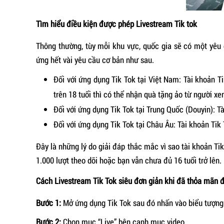
Tìm hiểu điều kiện được phép Livestream Tik tok
Thông thường, tùy mỗi khu vực, quốc gia sẽ có một yê
ứng hết vài yêu cầu cơ bản như sau.
Đối với ứng dụng Tik Tok tại Việt Nam: Tài khoản Ti
trên 18 tuổi thì có thể nhận quà tặng ảo từ người x
Đối với ứng dụng Tik Tok tại Trung Quốc (Douyin): T
Đối với ứng dụng Tik Tok tại Châu Âu: Tài khoản Tik
Đây là những lý do giải đáp thắc mắc vì sao tài khoản Ti
1.000 lượt theo dõi hoặc bạn vẫn chưa đủ 16 tuổi trở lên.
Cách Livestream Tik Tok siêu đơn giản khi đã thỏa mãn đ
Bước 1:
Mở ứng dụng Tik Tok sau đó nhấn vào biểu tượng
Bước 2:
Chọn mục “Live” bên cạnh mục video.