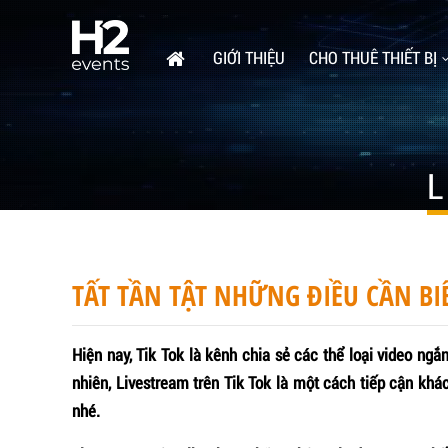
GIỚI THIỆU
CHO THUÊ THIẾT BỊ
L
TẤT TẦN TẬT NHỮNG ĐIỀU CẦN BIẾ
Hiện nay, Tik Tok là kênh chia sẻ các thể loại video ng
nhiên, Livestream trên Tik Tok là một cách tiếp cận kh
nhé.