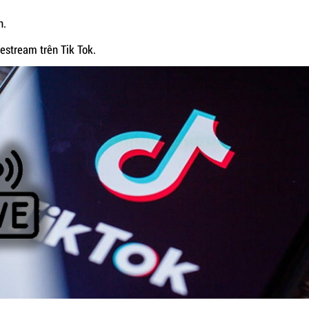
n.
estream trên Tik Tok.