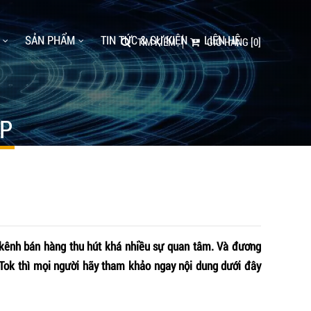
SẢN PHẨM
TIN TỨC & SỰ KIỆN
LIÊN HỆ
TÌM KIẾM
GIỎ HÀNG
[0]
ỆP
là kênh bán hàng thu hút khá nhiều sự quan tâm. Và đương
 Tok thì mọi người hãy tham khảo ngay nội dung dưới đây