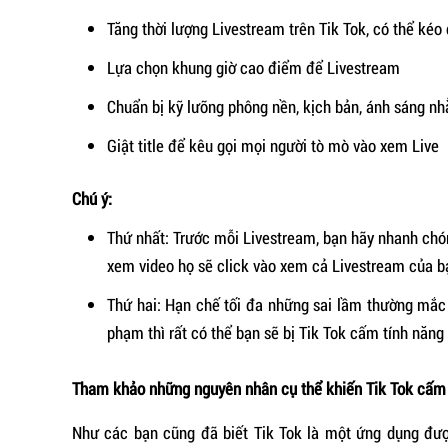
Tăng thời lượng Livestream trên Tik Tok, có thể kéo 
Lựa chọn khung giờ cao điểm để Livestream
Chuẩn bị kỹ lưỡng phông nền, kịch bản, ánh sáng n
Giật title để kêu gọi mọi người tò mò vào xem Live
Chú ý:
Thứ nhất: Trước mỗi Livestream, bạn hãy nhanh chón
xem video họ sẽ click vào xem cả Livestream của b
Thứ hai: Hạn chế tối đa những sai lầm thường mắc p
phạm thì rất có thể bạn sẽ bị Tik Tok cấm tính năng
Tham khảo những nguyên nhân cụ thể khiến Tik Tok cấm
Như các bạn cũng đã biết Tik Tok là một ứng dụng đượ