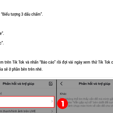
o “Biểu tượng 3 dấu chấm”.
e”.
c”.
am trên Tik Tok và nhấn “Báo cáo” rồi đợi vài ngày xem thử Tik Tok
a sẻ ở phần bên trên nhé.