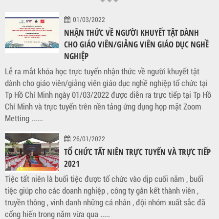
01/03/2022
NHẬN THỨC VỀ NGƯỜI KHUYẾT TẬT DÀNH
CHO GIÁO VIÊN/GIẢNG VIÊN GIÁO DỤC NGHỀ
NGHIỆP
Lễ ra mắt khóa học trực tuyến nhận thức về người khuyết tật
dành cho giáo viên/giảng viên giáo dục nghề nghiệp tổ chức tại
Tp Hồ Chí Minh ngày 01/03/2022 được diễn ra trực tiếp tại Tp Hồ
Chí Minh và trực tuyến trên nền tảng ứng dụng họp mặt Zoom
Metting ......
26/01/2022
TỔ CHỨC TẤT NIÊN TRỰC TUYẾN VÀ TRỰC TIẾP
2021
Tiệc tất niên là buổi tiệc được tổ chức vào dịp cuối năm , buổi
tiệc giúp cho các doanh nghiệp , công ty gắn kết thành viên ,
truyền thông , vinh danh những cá nhân , đội nhóm xuất sắc đã
cống hiến trong năm vừa qua .....