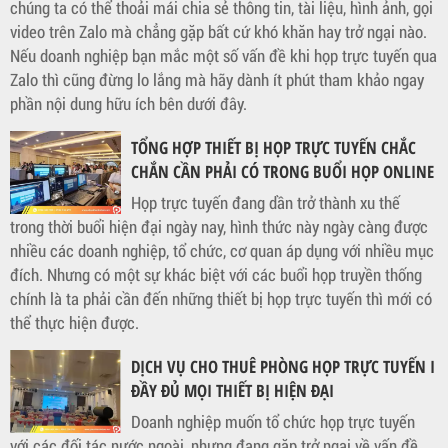
chúng ta có thể thoải mái chia sẻ thông tin, tài liệu, hình ảnh, gọi
video trên Zalo mà chẳng gặp bất cứ khó khăn hay trở ngại nào.
Nếu doanh nghiệp bạn mắc một số vấn đề khi họp trực tuyến qua
Zalo thì cũng đừng lo lắng mà hãy dành ít phút tham khảo ngay
phần nội dung hữu ích bên dưới đây.
TỔNG HỢP THIẾT BỊ HỌP TRỰC TUYẾN CHẮC
CHẮN CẦN PHẢI CÓ TRONG BUỔI HỌP ONLINE
Họp trực tuyến đang dần trở thành xu thế
trong thời buổi hiện đại ngày nay, hình thức này ngày càng được
nhiều các doanh nghiệp, tổ chức, cơ quan áp dụng với nhiều mục
đích. Nhưng có một sự khác biệt với các buổi họp truyền thống
chính là ta phải cần đến những thiết bị họp trực tuyến thì mới có
thể thực hiện được.
DỊCH VỤ CHO THUÊ PHÒNG HỌP TRỰC TUYẾN I
ĐẦY ĐỦ MỌI THIẾT BỊ HIỆN ĐẠI
Doanh nghiệp muốn tổ chức họp trực tuyến
với các đối tác nước ngoài, nhưng đang gặp trở ngại về vấn đề