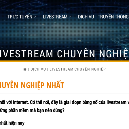
TRỰC TUYẾN
LIVESTREAM
DỊCH VỤ - TRUYỀN THÔNG
IVESTREAM CHUYÊN NGHI
|
DỊCH VỤ
|
LIVESTREAM CHUYÊN NGHIỆP
HUYÊN NGHIỆP NHẤT
ối với internet. Có thể nói, đây là giai đoạn bùng nổ của livestream
 những phần mềm mà bạn nên dùng?
hất hiện nay