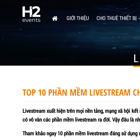
GIỚI THIỆU
CHO THUÊ THIẾT BỊ
L
TOP 10 PHẦN MỀM LIVESTREAM C
Livestream xuất hiện trên mọi nền tảng, mạng xã hội kết n
có vô vàn các phần mềm livestream ra đời. Vậy đâu là
Tham khảo ngay 10 phần mềm livestream đáng sử dụng n