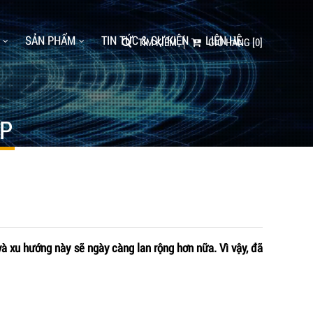
SẢN PHẨM
TIN TỨC & SỰ KIỆN
LIÊN HỆ
TÌM KIẾM
GIỎ HÀNG
[0]
ỆP
 và xu hướng này sẽ ngày càng lan rộng hơn nữa. Vì vậy, đã